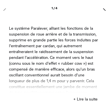
1 / 4
Le système Paralever, alliant les fonctions de la
suspension de roue arrière et de la transmission,
supprime en grande partie les forces induites par
l'entraînement par cardan, qui autrement
entraîneraient le raidissement de la suspension
pendant l'accélération. Ce moment vers le haut
(connu sous le nom d'effet « rubber cow ») est
compensé de manière efficace, alors qu'un bras
oscillant conventionnel aurait besoin d'une
longueur de plus de 1,4 m pour y parvenir. Cela
constitue essentiellement une jambe de moment
de type parallélogramme entre l'engrenage
arrière et le châssis.
+ Lire la suite
Avec le Paralever sur le moteur à pistons opposés