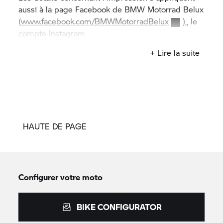
aussi à la page Facebook de
BMW Motorrad
Belux
(
www.facebook.com/BMWMotorradBelux
),, le
compte Instagram
(
www.instagram.com/BMWMotorradBelux
) et
+ Lire la suite
le compte LinkedIn
(
https://www.linkedin.com/company/bmwmotorradbelu
).
HAUTE DE PAGE
Configurer votre moto
BIKE CONFIGURATOR