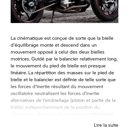
certes déjà connu, mais toujours inégalé. Un
système articulé guidé, centré sur le vilebrequin et
présentant des masselottes à disposition définie,
remplace les arbres d'équilibrage conventionnels
pour annuler les forces d'inertie alternatives. Dans
La cinématique est conçue de sorte que la bielle
cette configuration, un excentrique calé sur le
d'équilibrage monte et descend dans un
vilebrequin à 180 degrés par rapport aux
mouvement opposé à celui des deux bielles
manetons porte une bielle dite d’équilibrage.
motrices. Guidé par le balancier relativement long,
Celle-ci est articulée sur un bras d'équilibrage.
le mouvement du pied de bielle est presque
linéaire. La répartition des masses sur le pied de
bielle et le balancier est définie de telle sorte que
les forces d'inertie résultant du mouvement
oscillatoire neutralisent les forces d’inertie
alternatives de l'embiellage (piston et partie de la
bielle) indépendamment de la position du
vilebrequin, éliminant ainsi presque entièrement
les forces d'inertie de premier et de deuxième
Lire la suite
ordre et réduisant les vibrations du moteur. Un