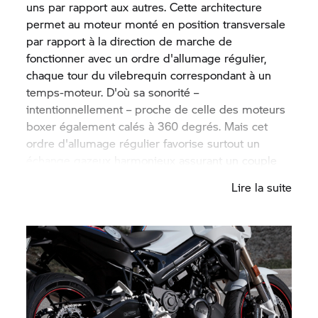
uns par rapport aux autres. Cette architecture
permet au moteur monté en position transversale
par rapport à la direction de marche de
fonctionner avec un ordre d'allumage régulier,
chaque tour du vilebrequin correspondant à un
temps-moteur. D'où sa sonorité –
intentionnellement – proche de celle des moteurs
boxer également calés à 360 degrés. Mais cet
ordre d'allumage régulier favorise surtout un
échange gazeux harmonieux assurant un couple
élevé et un fonctionnement onctueux et remplit
Lire la suite
ainsi les conditions de base requises pour un
moteur dynamique appelé à animer une basique
sportive. Les pré-requis habituels pour une
conduite dynamique ont déjà été remplis.
Les forces d'inertie de premier et de deuxième
ordre inévitables sur les moteurs à deux cylindres
sont compensées par un système d’équilibrage,