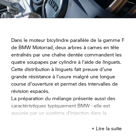
du carter de vilebrequin autour du puits de la
bielle d'équilibrage. Cet espace sert donc de
réservoir d'huile intégré. Une deuxième pompe
puise l'huile dans ce réservoir pour alimenter tous
les points de graissage.
Dans le moteur bicylindre parallèle de la gamme F
de
BMW Motorrad,
deux arbres à cames en tête
entraînés par une chaîne dentée commandent les
quatre soupapes par cylindre à l'aide de linguets.
Cette distribution à linguets fait preuve d'une
grande résistance à l'usure malgré une longue
course d'ouverture et permet des intervalles de
révision espacés.
La préparation du mélange présente aussi des
caractéristiques typiquement BMW : elle est
assurée par un système d'injection dans la
tubulure d'admission piloté par la gestion
électronique BMS-KP et deux papillons d'un
+ Lire la suite
diamètre de 46 millimètres. La gestion moteur