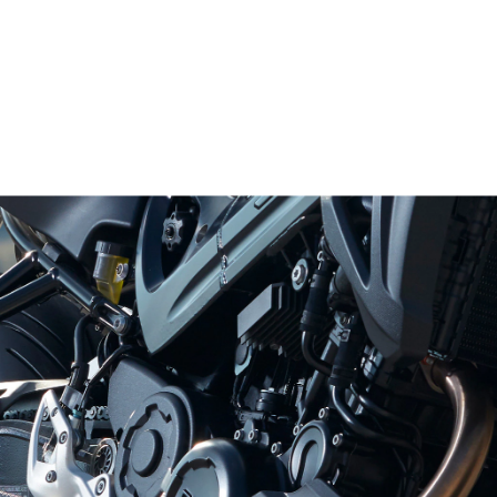
autre avantage important de cette solution
élégante réside dans l'absence des bruits
typiques liés à l'entraînement de roues crantées
ou de chaînes.
Le circuit d'huile présente également des
particularités techniques surpassant les standards
habituels dans ce segment. Pour minimiser les
pertes par barbotage, la gamme des moteurs F
800 reçoit un système de graissage à carter
demi-sec. Le lubrifiant sortant des paliers de
vilebrequin est récupéré dans un puits étanchéifié
qui abrite le mécanisme d’équilibrage. Une pompe
à huile aspire l'huile moteur présente à ce niveau
et la refoule dans la boîte de vitesses via des
gicleurs d’huile. L'huile s’écoulant de la boîte de
vitesses par les orifices aménagés dans le carter
de vilebrequin passe avec l'huile s'écoulant de la
culasse via le carter de chaîne dans l'espace libre