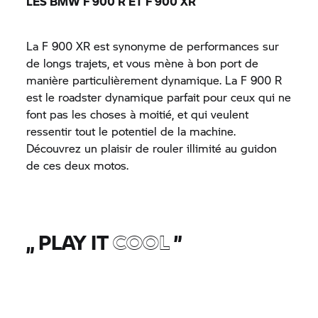
LES BMW
F 900 R
ET
F 900 XR
La
F 900 XR
est synonyme de performances sur
de longs trajets, et vous mène à bon port de
manière particulièrement dynamique. La
F 900 R
est le roadster dynamique parfait pour ceux qui ne
font pas les choses à moitié, et qui veulent
ressentir tout le potentiel de la machine.
Découvrez un plaisir de rouler illimité au guidon
de ces deux motos.
„
PLAY IT
COOL
”