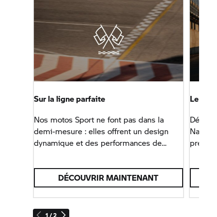
Sur la ligne parfaite
Le plais
Nos motos Sport ne font pas dans la
Découvr
demi-mesure : elles offrent un design
Naked B
dynamique et des performances de
précise
pointe.
DÉCOUVRIR MAINTENANT
1 / 2