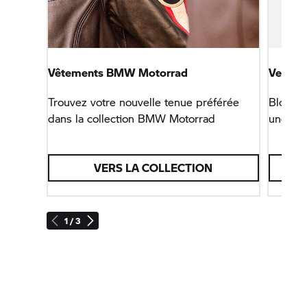
Vêtements
BMW Motorrad
Veste 
Trouvez votre nouvelle tenue préférée
Blouson
dans la collection
BMW Motorrad
une util
VERS LA COLLECTION
1 / 3