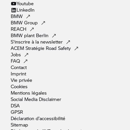
Youtube
LinkedIn
BMW
BMW
Group
REACH
BMW plant
Berlin
S'inscrire à la
newsletter
ACEM Stratégie Road
Safety
Jobs
FAQ
Contact
Imprint
Vie
privée
Cookies
Mentions
légales
Social Media
Disclaimer
DSA
GPSR
Déclaration
d’accessibilité
Sitemap