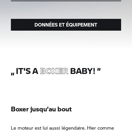
DONNÉES ET ÉQUIPEMENT
„
IT'S A
BOXER
BABY!
”
Boxer jusqu’au bout
Le moteur est lui aussi légendaire. Hier comme