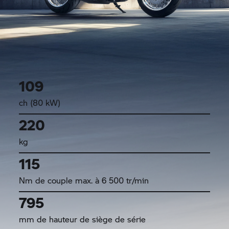
109
ch (80 kW)
220
kg
115
Nm de couple max. à 6 500 tr/min
795
mm de hauteur de siège de série