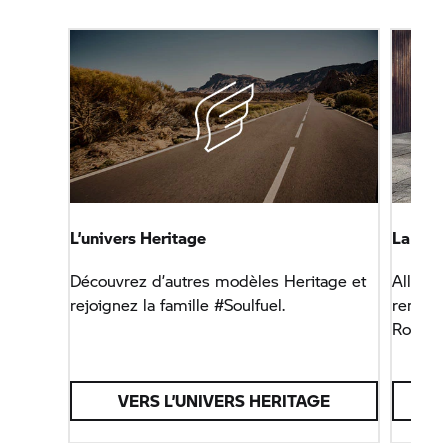
L’univers Heritage
La BMW
Découvrez d’autres modèles Heritage et
Allure d
rejoignez la famille #Soulfuel.
remarqu
Roadste
VERS L’UNIVERS HERITAGE