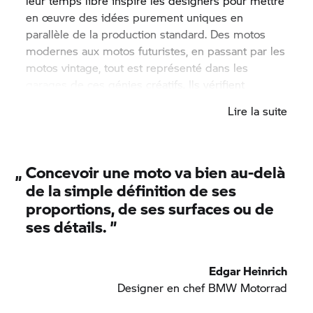
leur temps libre inspire les designers pour mettre
en œuvre des idées purement uniques en
parallèle de la production standard. Des motos
modernes aux motos futuristes, en passant par les
motos vintage, tout est représenté dans les
garages de ces génies créatifs. Ils vérifient
jusqu'où ils peuvent pousser leurs idées lors de
Lire la suite
leurs trajets réguliers.
„
Concevoir une moto va bien au-delà
de la simple définition de ses
proportions, de ses surfaces ou de
ses détails. ”
Edgar Heinrich
Designer en chef
BMW Motorrad