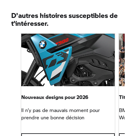
D'autres histoires susceptibles de
t’intéresser.
Nouveaux designs pour 2026
Titre 
Il n’y pas de mauvais moment pour
BMW M
prendre une bonne décision
WorldSB