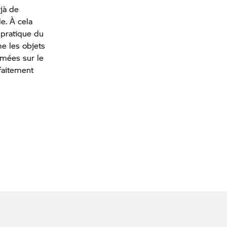
jà de
e. À cela
e pratique du
e les objets
omées sur le
faitement