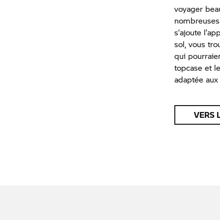
voyager beau
nombreuses f
s’ajoute l’ap
sol, vous tr
qui pourraie
topcase et l
adaptée aux 
VERS 