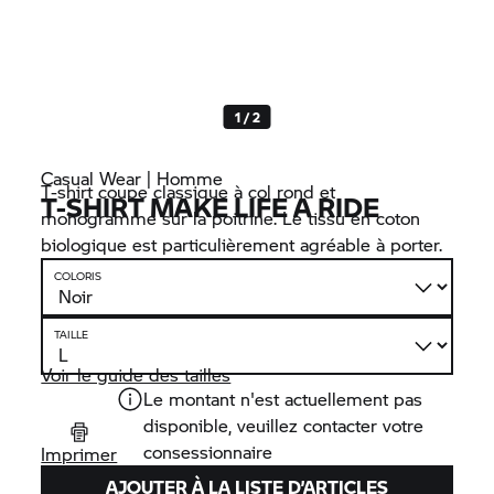
1 / 2
Casual Wear | Homme
T-shirt coupe classique à col rond et
T-SHIRT MAKE LIFE A RIDE
monogramme sur la poitrine. Le tissu en coton
biologique est particulièrement agréable à porter.
COLORIS
TAILLE
Voir le guide des tailles
Le montant n'est actuellement pas
disponible, veuillez contacter votre
consessionnaire
Imprimer
AJOUTER À LA LISTE D’ARTICLES