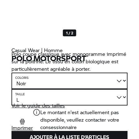
1 / 2
Casual Wear | Homme
Polo coupe classique avec monogramme imprimé
POLO MOTORSPORT
sur la poitrine. Le tissu en coton biologique est
particulièrement agréable à porter.
COLORIS
TAILLE
Voir le guide des tailles
Le montant n'est actuellement pas
disponible, veuillez contacter votre
consessionnaire
Imprimer
AJOUTER À LA LISTE D’ARTICLES