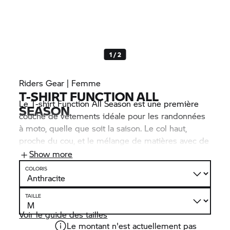
1 / 2
Riders Gear | Femme
T-SHIRT FUNCTION ALL
Le T-shirt Function All Season est une première
SEASON
couche de vêtements idéale pour les randonnées
à moto, quelle que soit la saison. Le col haut,
proche du cou, et le mélange de matières avec de
la laine mérinos sont particulièrement
Show more
appréciables les jours de grand froid. Les
COLORIS
perforations garantissent un confort climatique
optimal lorsque les températures augmentent.
TAILLE
Voir le guide des tailles
Le montant n'est actuellement pas