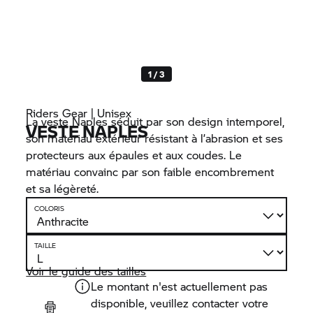
1 / 3
Riders Gear | Unisex
La veste Naples séduit par son design intemporel,
VESTE NAPLES
son matériau extérieur résistant à l’abrasion et ses
protecteurs aux épaules et aux coudes. Le
matériau convainc par son faible encombrement
et sa légèreté.
COLORIS
TAILLE
Voir le guide des tailles
Le montant n'est actuellement pas
disponible, veuillez contacter votre