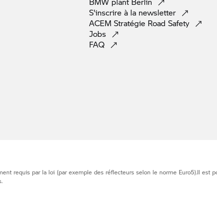
BMW plant
Berlin
S'inscrire à la
newsletter
ACEM Stratégie Road
Safety
Jobs
FAQ
nt requis par la loi (par exemple des réflecteurs selon le norme Euro5).Il est p
.