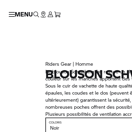
MENU
Riders Gear | Homme
BLOUSON SC
Le blouson Schwabing fait revivre un cl
couleur sur les manches apportent des
Sous le cuir de vachette de haute qualit
épaules, les coudes et le dos (peuvent ê
ultérieurement) garantissent la sécurité
nombreuses poches offrent des possibi
Plusieurs possibilités de ventilation accr
COLORIS