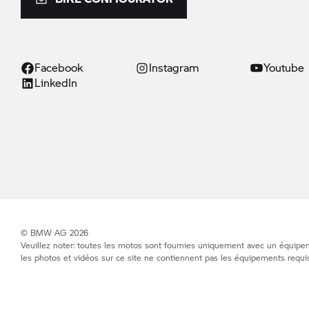
Facebook
Instagram
Youtube
LinkedIn
© BMW AG 2026
Veuillez noter: toutes les motos sont fournies uniquement avec un équipeme
les photos et vidéos sur ce site ne contiennent pas les équipements requis