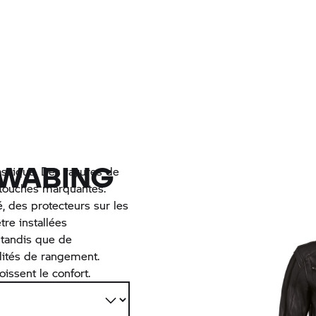
HWABING
assique. Des rayures de
 touches marquantes.
é, des protecteurs sur les
tre installées
, tandis que de
lités de rangement.
oissent le confort.