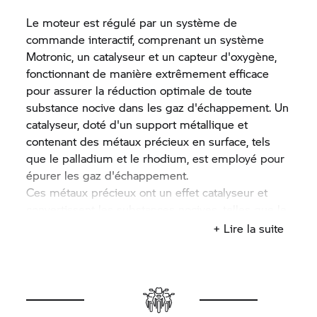
Le moteur est régulé par un système de
commande interactif, comprenant un système
Motronic, un catalyseur et un capteur d'oxygène,
fonctionnant de manière extrêmement efficace
pour assurer la réduction optimale de toute
substance nocive dans les gaz d'échappement. Un
catalyseur, doté d'un support métallique et
contenant des métaux précieux en surface, tels
que le palladium et le rhodium, est employé pour
épurer les gaz d'échappement.
Ces métaux précieux ont un effet catalyseur et
convertissent les substances nocives, telles que le
monoxyde de carbone, les hydrocarbures et
+ Lire la suite
l'oxyde azoteux, en substances plus propres. Le
rapport air/combustible dans le processus de
combustion est essentiel à l'efficacité du
catalyseur. À cette fin, un rapport de 14,7 parts
d'air pour une part de combustible est idéal.